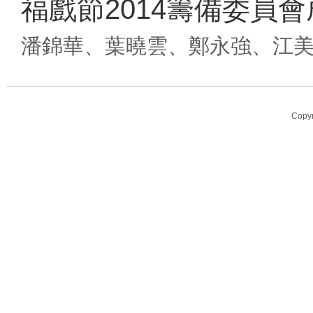
福戲節2014籌備委員
潘錦華、葉曉雲、鄭永強、江
Copy