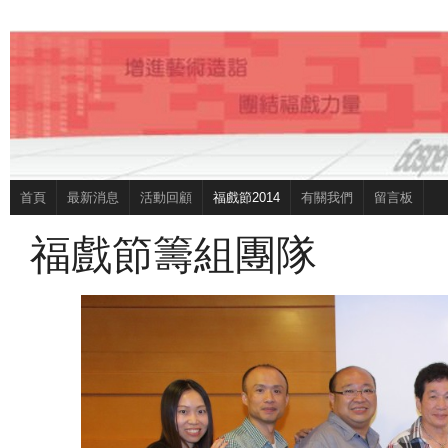
首頁
最新消息
活動回顧
福戲節2014
有關我們
留言板
福戲節籌組團隊