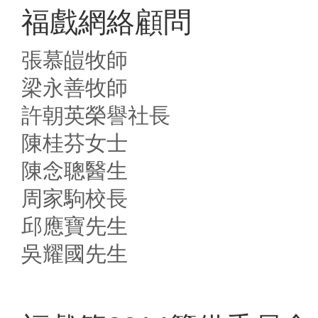
福戲網絡顧問
張慕皚牧師
梁永善牧師
許朝英榮譽社長
陳桂芬女士
陳念聰醫生
周家駒校長
邱應寶先生
吳耀國先生